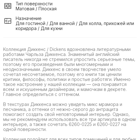
Тип поверхности
Матовая / Плоская
Назначение
Для гостиной / Для ванной / Для холла, прихожей или
коридора / Для кухни
Коллекция Диккенс / Dickens вдохновлена литературными
работами Чарльза Диккенса. Знаменитый английский
писатель никогда не стремился упростить серьезные темы,
поэтому его произведения были многомерными и
неоднозначными. Диккенс в своем творчестве умело
сочетал несочетаемое, поэтому его книги так ценили
критики, философы, политики и простые работяги. Именно
такое настроение у нашей коллекции — она понравится
всем: и искушенным дизайнерам, и мамочкам в декрете.
Главное определиться с оттенком.
В текстурах Диккенса можно увидеть микс мрамора и
песчаника, а оттенки от нежно-серого до антрацита
помогают создать свой неповторимый интерьер. Однако,
мы не рекомендуем использовать все три артикула в одном
интерьере, а также сочетать 6260-0225 и 6260-0227 на
одной поверхности.
Коллекция подойдет для всех типов помещений и для любых