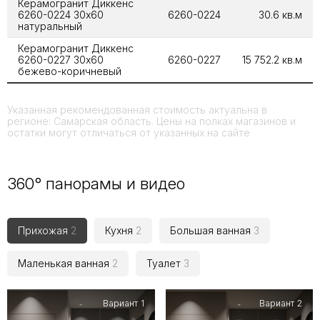
Керамогранит Диккенс
6260-0224 30х60
6260-0224
30.6 кв.м
натуральный
Керамогранит Диккенс
6260-0227 30х60
6260-0227
15 752.2 кв.м
бежево-коричневый
Указанная рекомендованная стоимость актуальна в
регионе: Самарская область. Цены на полках магазинов и
остатки могут отличаться от указанных на сайте
360° панорамы и видео
Прихожая
2
Кухня
2
Большая ванная
3
Маленькая ванная
2
Туалет
3
Вариант 1
Вариант 2