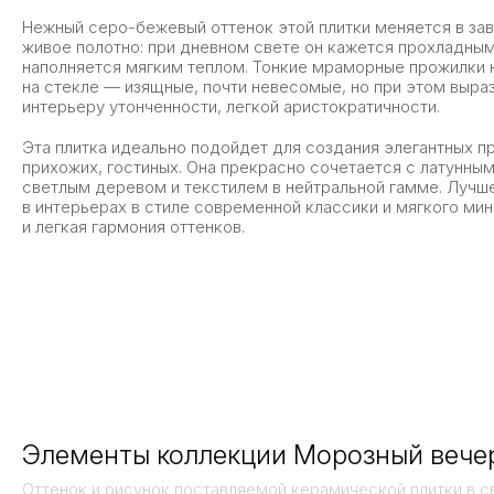
Нежный серо-бежевый оттенок этой плитки меняется в за
живое полотно: при дневном свете он кажется прохладны
наполняется мягким теплом. Тонкие мраморные прожилки
на стекле — изящные, почти невесомые, но при этом выра
интерьеру утонченности, легкой аристократичности.
Эта плитка идеально подойдет для создания элегантных п
прихожих, гостиных. Она прекрасно сочетается с латунным
светлым деревом и текстилем в нейтральной гамме. Лучш
в интерьерах в стиле современной классики и мягкого ми
и легкая гармония оттенков.
Элементы коллекции Морозный вече
Оттенок и рисунок поставляемой керамической плитки в с