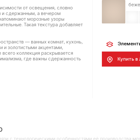
беже
висимости от освещения, словно
м и сдержанным, а вечером
 напоминают морозные узоры
зительные. Такая текстура добавляет
ространств — ванных комнат, кухонь,
Элемент
и и золотистыми акцентами,
е всего коллекция раскрывается
нимализма, где важны сдержанность
Купить в
р
вязи с технологическими особенностями её производства мо