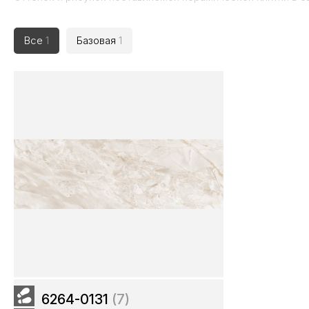
Все
1
Базовая
1
6264-0131
(7)