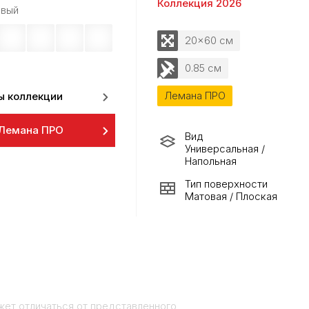
Коллекция 2026
вый
20x60 см
0.85 см
Лемана ПРО
ы коллекции
 Лемана ПРО
Вид
Универсальная /
Напольная
Тип поверхности
Матовая / Плоская
жет отличаться от представленного