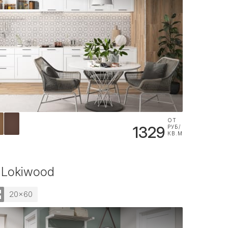
ОТ
1329
РУБ/
КВ.М
 Lokiwood
20x60