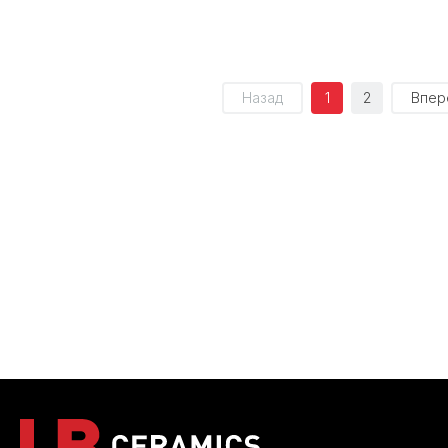
Назад
1
2
Впер