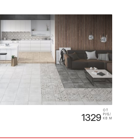
ОТ
1329
РУБ/
КВ.М