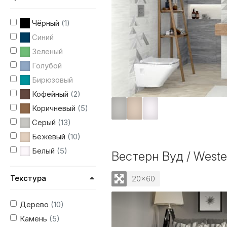
Чёрный
(1)
Синий
Зеленый
Голубой
Бирюзовый
Кофейный
(2)
Коричневый
(5)
Серый
(13)
Бежевый
(10)
Белый
(5)
Вестерн Вуд / West
Текстура
20x60
Дерево
(10)
Камень
(5)