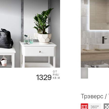
ОТ
1329
РУБ/
КВ.М
Трэверс / 
360°