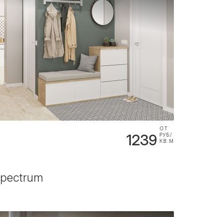
ОТ
1239
РУБ/
КВ.М
Spectrum