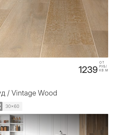
ОТ
1239
РУБ/
КВ.М
д / Vintage Wood
30x60