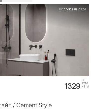
Коллекция 2024
ОТ
1329
РУБ/
КВ.М
айл / Cement Style