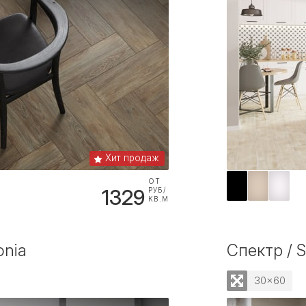
Хит продаж
ОТ
1329
РУБ/
КВ.М
onia
Спектр / 
30x60