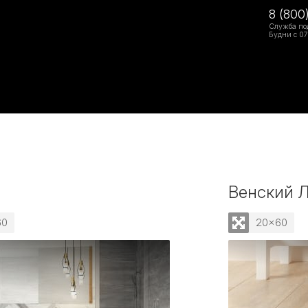
8 (800
Служба по
Будни с 07
Венский Л
60
20x60