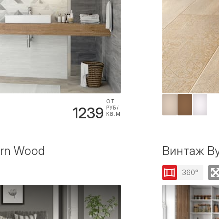
ОТ
1239
РУБ/
КВ.М
ern Wood
Винтаж Ву
360°