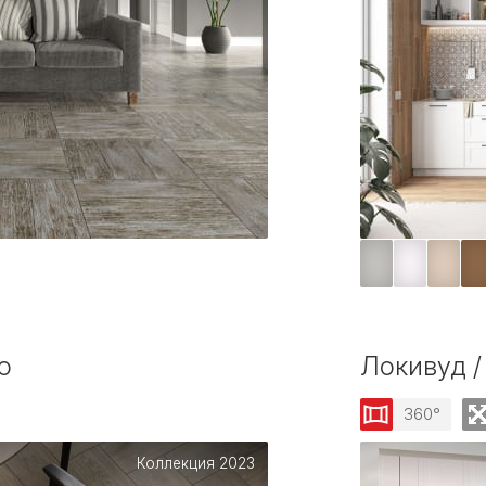
o
Локивуд /
360°
Коллекция 2023