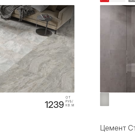
ОТ
1239
РУБ/
КВ.М
Цемент Ст