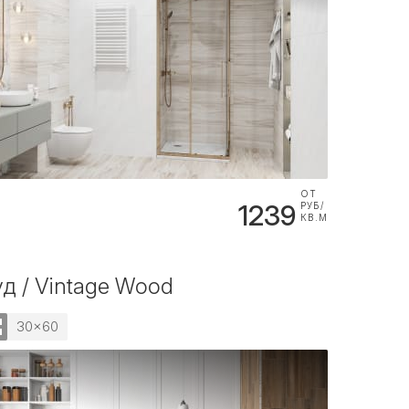
ОТ
1239
РУБ/
КВ.М
д / Vintage Wood
30x60