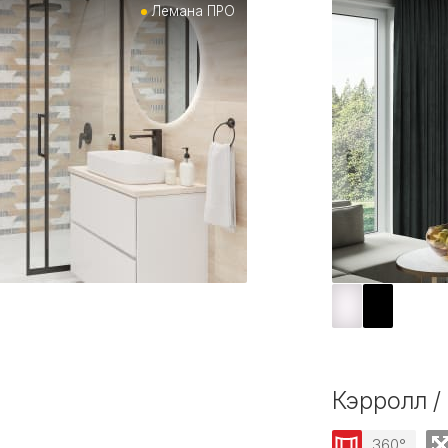
Лемана ПРО
Кэрролл / 
360°