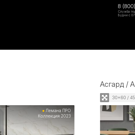
8 (800
Служба по
Будни с 07
Асгард / 
30x60 / 4
Лемана ПРО
Коллекция 2023