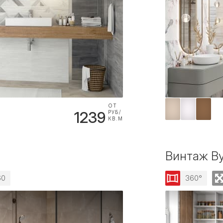
ОТ
1239
РУБ/
КВ.М
Винтаж Ву
60
360°