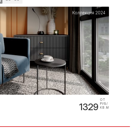
Коллекция 2024
ОТ
1329
РУБ/
КВ.М