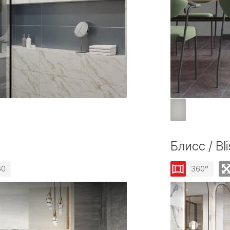
Блисс / Bli
60
360°