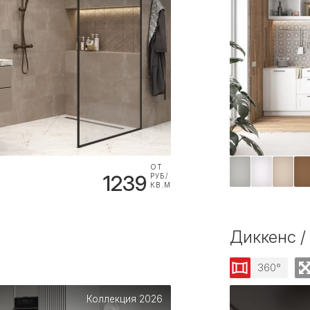
ОТ
1239
РУБ/
КВ.М
Диккенс /
360°
Коллекция 2026