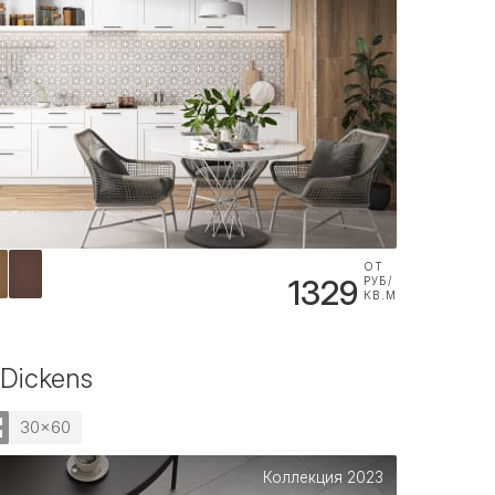
ОТ
1329
РУБ/
КВ.М
 Dickens
30x60
Коллекция 2023