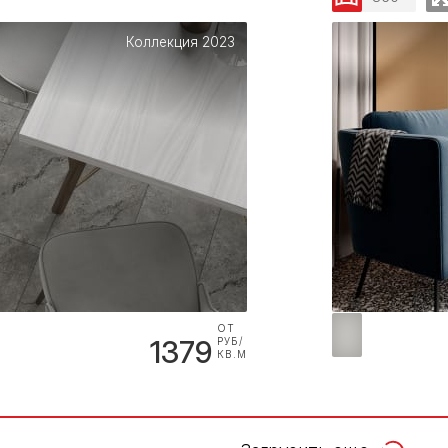
Коллекция 2023
ОТ
1379
РУБ/
КВ.М