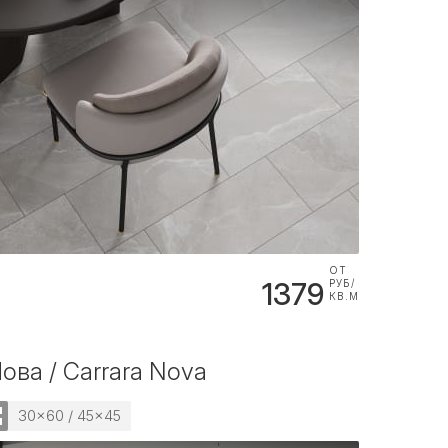
ОТ
1379
РУБ/
КВ.М
ова / Carrara Nova
30x60 / 45x45