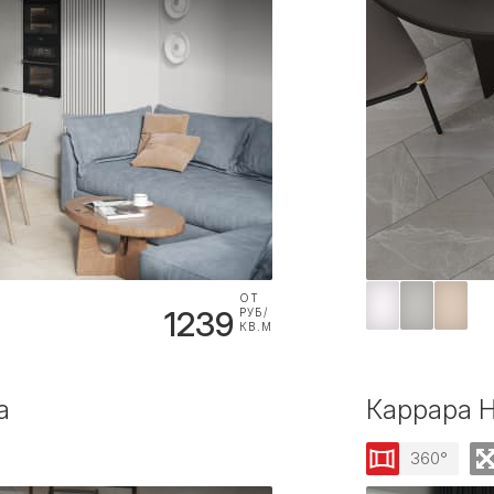
ОТ
1239
РУБ/
КВ.М
a
Каррара Н
360°