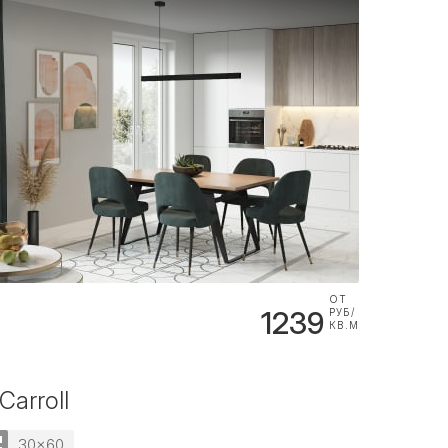
ОТ
1239
РУБ/
КВ.М
Carroll
30x60