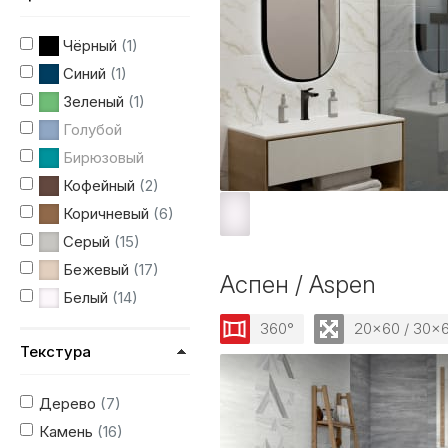
Чёрный
(1)
Синий
(1)
Зеленый
(1)
Голубой
Бирюзовый
Кофейный
(2)
Коричневый
(6)
Серый
(15)
Бежевый
(17)
Аспен / Aspen
Белый
(14)
360°
20x60 / 30x
Текстура
Дерево
(7)
Камень
(16)