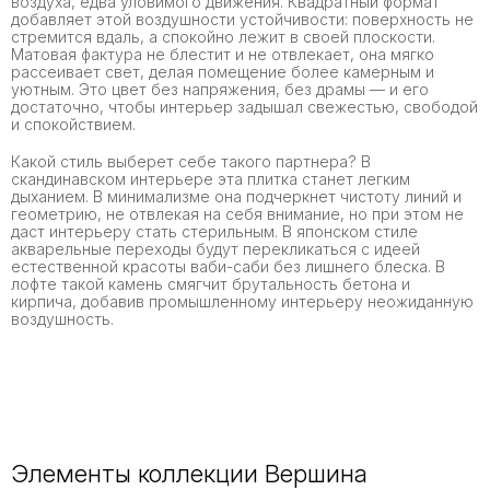
воздуха, едва уловимого движения. Квадратный формат
добавляет этой воздушности устойчивости: поверхность не
стремится вдаль, а спокойно лежит в своей плоскости.
Матовая фактура не блестит и не отвлекает, она мягко
рассеивает свет, делая помещение более камерным и
уютным. Это цвет без напряжения, без драмы — и его
достаточно, чтобы интерьер задышал свежестью, свободой
и спокойствием.
Какой стиль выберет себе такого партнера? В
скандинавском интерьере эта плитка станет легким
дыханием. В минимализме она подчеркнет чистоту линий и
геометрию, не отвлекая на себя внимание, но при этом не
даст интерьеру стать стерильным. В японском стиле
акварельные переходы будут перекликаться с идеей
естественной красоты ваби-саби без лишнего блеска. В
лофте такой камень смягчит брутальность бетона и
кирпича, добавив промышленному интерьеру неожиданную
воздушность.
Элементы коллекции Вершина