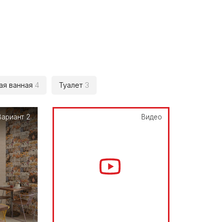
ая ванная
4
Туалет
3
Вариант 2
Видео