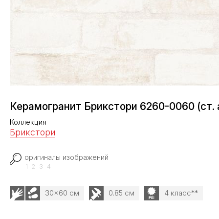
Керамогранит Брикстори 6260-0060 (ст. 
Коллекция
Брикстори
оригиналы изображений
1
2
3
4
30x60 см
0.85 см
4 класс**