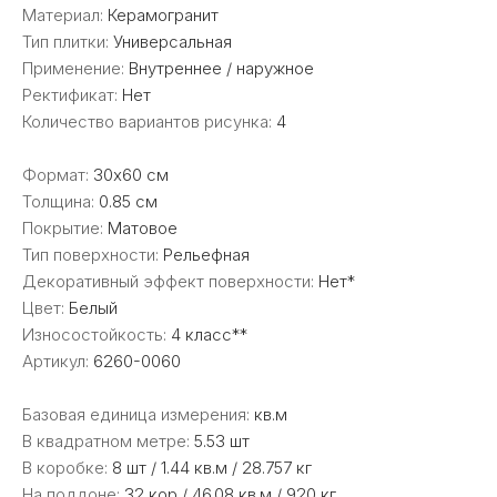
Материал:
Керамогранит
Тип плитки:
Универсальная
Применение:
Внутреннее / наружное
Ректификат:
Нет
Количество вариантов рисунка:
4
Формат:
30x60 см
Толщина:
0.85 см
Покрытие:
Матовое
Тип поверхности:
Рельефная
Декоративный эффект поверхности:
Нет*
Цвет:
Белый
Износостойкость:
4 класс**
Артикул:
6260-0060
Базовая единица измерения:
кв.м
В квадратном метре:
5.53 шт
В коробке:
8 шт / 1.44 кв.м / 28.757 кг
На поддоне:
32 кор / 46.08 кв.м / 920 кг