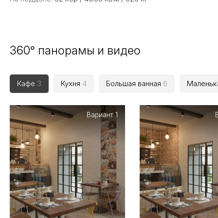
360° панорамы и видео
Кафе
3
Кухня
4
Большая ванная
6
Маленьк
Вариант 1