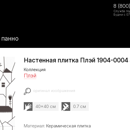
8 (800
Служба по
Будни с 07
 панно
Настенная плитка Плэй 1904-0004
Коллекция
Плэй
оригинал изображения
40x40 см
0.7 см
Материал:
Керамическая плитка