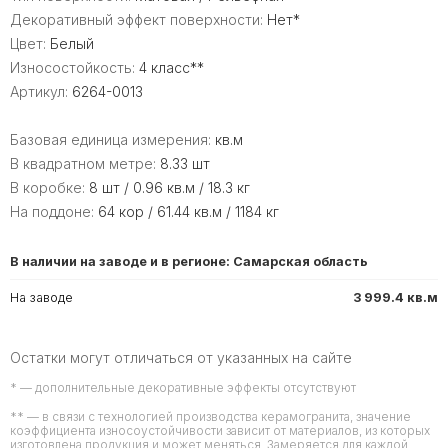
Декоративный эффект поверхности:
Нет*
Цвет:
Белый
Износостойкость:
4 класс**
Артикул:
6264-0013
Базовая единица измерения:
кв.м
В квадратном метре:
8.33 шт
В коробке:
8 шт / 0.96 кв.м / 18.3 кг
На поддоне:
64 кор / 61.44 кв.м / 1184 кг
В наличии на заводе и в регионе: Самарская область
На заводе
3 999.4 кв.м
Остатки могут отличаться от указанных на сайте
* — дополнительные декоративные эффекты отсутствуют
** — в связи с технологией производства керамогранита, значение
коэффициента износоустойчивости зависит от материалов, из которых
изготовлена продукция и может меняться. Замеряется для каждой