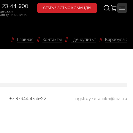
) 23-44-900
СТАТЬ ЧАСТЬЮ КОМАНДЫ
ддержки
:00 до 16:00 МСК
Главная
Контакты
Где купить?
Карабулак
+7 87344 4-55-22
ingstroy.keramika@mail.ru