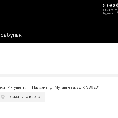
8 (800
Служба по
Будни с 07
арабулак
есп Ингушетия, г Назрань, ул Мутавиева, зд 7, 386231
показать на карте