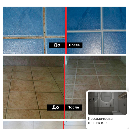
Как определиться с
форматом плитки
Твой уютный уголок:
как сделать квартиру
местом силы с
коллекциями LB
Ceramics
От классики до
лофта: какие стили
дружат с
широкоформатным
керамогранитом
Керамическая
плитка или
керамогранит – все