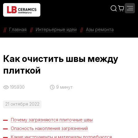
Главная
Интерьерные идеи
Азы ремонта
Как очистить швы между
плиткой
195930
9 минут
21 октября 2022
Почему загрязняются плиточные швы
Опасность накопления загрязнений
Какие инструменты и материалы потребуются