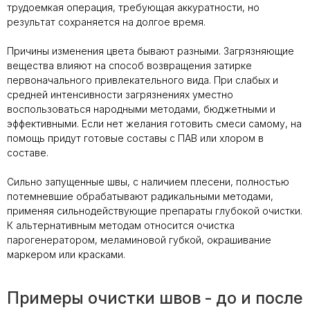
трудоемкая операция, требующая аккуратности, но
результат сохраняется на долгое время.
Причины изменения цвета бывают разными. Загрязняющие
Керамическая
вещества влияют на способ возвращения затирке
плитка или
керамогранит – все
первоначального привлекательного вида. При слабых и
за и против
средней интенсивности загрязнениях уместно
воспользоваться народными методами, бюджетными и
эффективными. Если нет желания готовить смеси самому, на
помощь придут готовые составы с ПАВ или хлором в
Какой клей для
составе.
керамогранита
выбрать: виды,
рейтинг брендов и
Сильно запущенные швы, с наличием плесени, полностью
советы мастера
потемневшие обрабатывают радикальными методами,
применяя сильнодействующие препараты глубокой очистки.
К альтернативным методам относится очистка
Толщина
парогенератором, меламиновой губкой, окрашивание
керамогранита:
маркером или красками.
полный гид по
выбору для разных
задач
Примеры очистки швов - до и после