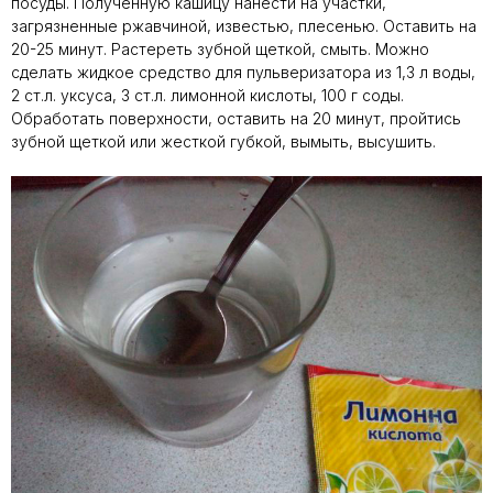
посуды. Полученную кашицу нанести на участки,
загрязненные ржавчиной, известью, плесенью. Оставить на
20-25 минут. Растереть зубной щеткой, смыть. Можно
сделать жидкое средство для пульверизатора из 1,3 л воды,
2 ст.л. уксуса, 3 ст.л. лимонной кислоты, 100 г соды.
Обработать поверхности, оставить на 20 минут, пройтись
зубной щеткой или жесткой губкой, вымыть, высушить.